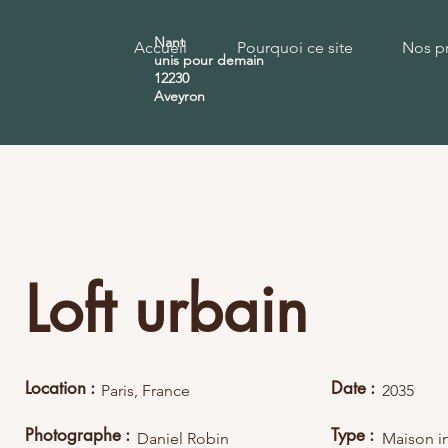
Nant
Accueil
Pourquoi ce site
Nos pr
unis pour demain
12230
Aveyron
Loft urbain
Location :
Date :
Paris, France
2035
Photographe :
Type :
Daniel Robin
Maison in